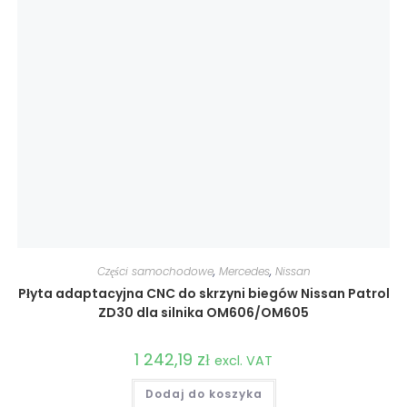
Części samochodowe
,
Mercedes
,
Nissan
Płyta adaptacyjna CNC do skrzyni biegów Nissan Patrol
ZD30 dla silnika OM606/OM605
1 242,19
zł
excl. VAT
Dodaj do koszyka