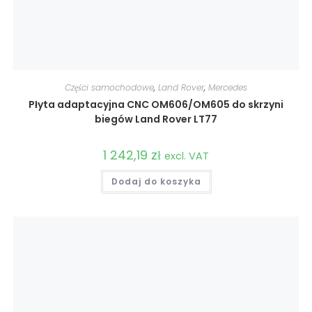
Części samochodowe
,
Land Rover
,
Mercedes
Płyta adaptacyjna CNC OM606/OM605 do skrzyni
biegów Land Rover LT77
1 242,19
zł
excl. VAT
Dodaj do koszyka