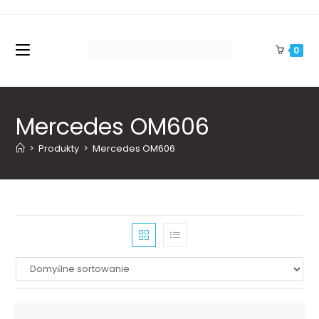
Skip
to
content
0
Mercedes OM606
>
Produkty
>
Mercedes OM606