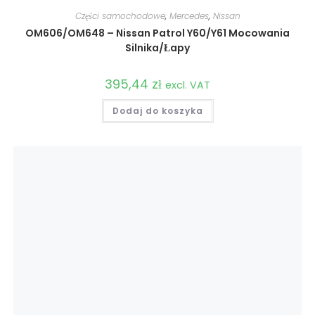
Części samochodowe
,
Mercedes
,
Nissan
OM606/OM648 – Nissan Patrol Y60/Y61 Mocowania
Silnika/Łapy
395,44
zł
excl. VAT
Dodaj do koszyka