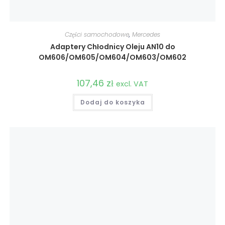
Części samochodowe
,
Mercedes
Adaptery Chłodnicy Oleju AN10 do
OM606/OM605/OM604/OM603/OM602
107,46
zł
excl. VAT
Dodaj do koszyka