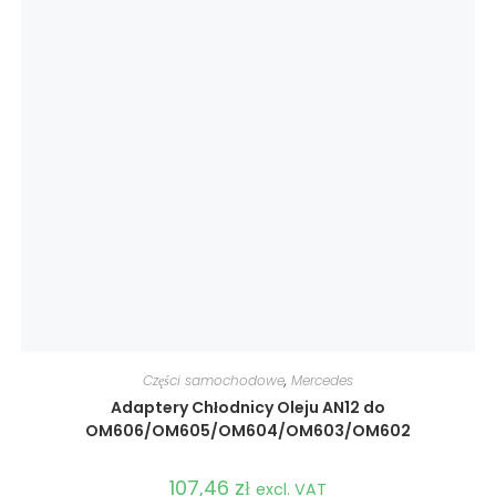
Części samochodowe
,
Mercedes
Adaptery Chłodnicy Oleju AN12 do
OM606/OM605/OM604/OM603/OM602
107,46
zł
excl. VAT