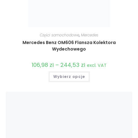
Części samochodowe
,
Mercedes
Mercedes Benz OM606 Flansza Kolektora
Wydechowego
106,98
zł
–
244,53
zł
Zakres
excl. VAT
cen:
od
Ten
Wybierz opcje
106,98 zł
produkt
do
ma
244,53 zł
wiele
wariantów.
Opcje
można
wybrać
na
stronie
produktu