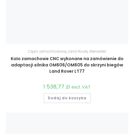
Części samochodowe
,
Land Rover
,
Mercedes
Koło zamachowe CNC wykonane na zamówienie do
adaptacji silnika OM606/OM605 do skrzyni biegów
Land Rover LT77
1 538,77
zł
excl. VAT
Dodaj do koszyka