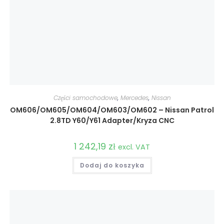
Części samochodowe
,
Mercedes
,
Nissan
OM606/OM605/OM604/OM603/OM602 – Nissan Patrol
2.8TD Y60/Y61 Adapter/Kryza CNC
1 242,19
zł
excl. VAT
Dodaj do koszyka