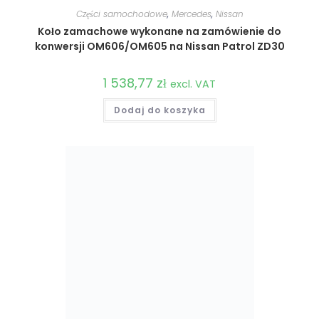
Części samochodowe
,
Mercedes
,
Nissan
Koło zamachowe wykonane na zamówienie do
konwersji OM606/OM605 na Nissan Patrol ZD30
1 538,77
zł
excl. VAT
Dodaj do koszyka