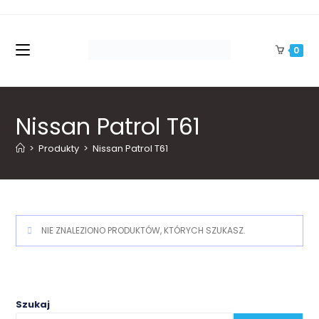
Skip
to
content
0
Nissan Patrol T61
>
Produkty
>
Nissan Patrol T61
NIE ZNALEZIONO PRODUKTÓW, KTÓRYCH SZUKASZ.
Szukaj