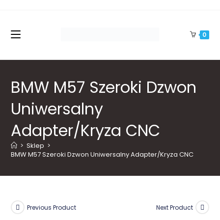
Skip
to
content
0
BMW M57 Szeroki Dzwon
Uniwersalny
Adapter/Kryza CNC
>
Sklep
>
BMW M57 Szeroki Dzwon Uniwersalny Adapter/Kryza CNC
Previous Product
Next Product