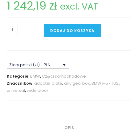
1 242,19
zł
excl. VAT
ilość
DODAJ DO KOSZYKA
BMW
M57
Szeroki
Dzwon
Złoty polski (zł) - PLN
Uniwersalny
Adapter/Kryza
Kategorie:
BMW
,
Części samochodowe
CNC
Znaczników:
adapter plate
,
any gearbox
,
BMW M57 TU2
,
universal
,
wide block
OPIS