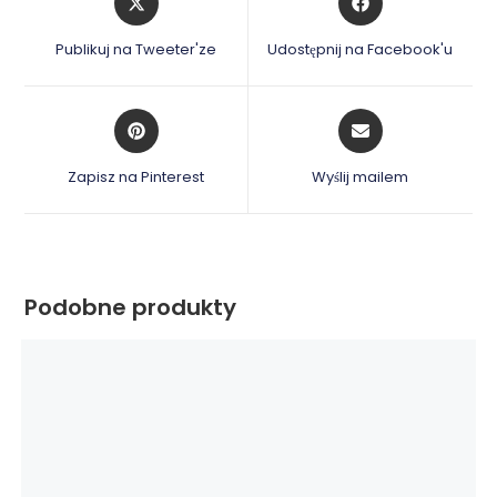
in
in
a
a
Publikuj na Tweeter'ze
Udostępnij na Facebook'u
new
new
window
window
Opens
Opens
in
in
a
a
Zapisz na Pinterest
Wyślij mailem
new
new
window
window
Podobne produkty