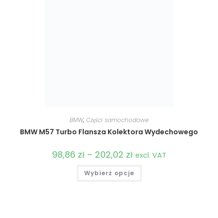
BMW
,
Części samochodowe
BMW M57 Turbo Flansza Kolektora Wydechowego
98,86
zł
–
202,02
zł
Zakres
excl. VAT
cen:
od
Ten
Wybierz opcje
98,86 zł
produkt
do
ma
202,02 zł
wiele
wariantów.
Opcje
można
wybrać