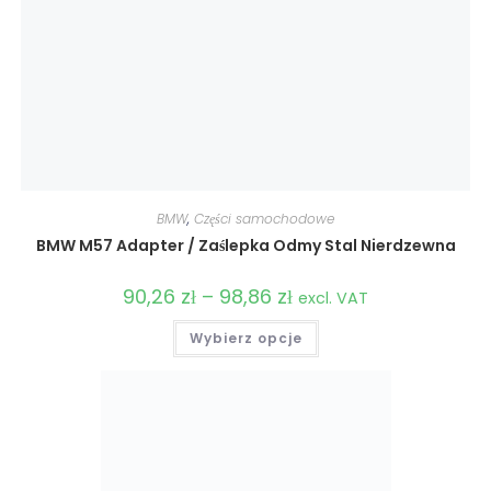
BMW
,
Części samochodowe
BMW M57 Adapter / Zaślepka Odmy Stal Nierdzewna
90,26
zł
–
98,86
zł
Zakres
excl. VAT
cen:
od
Ten
Wybierz opcje
90,26 zł
produkt
do
ma
98,86 zł
wiele
wariantów.
Opcje
można
wybrać
na
stronie
produktu