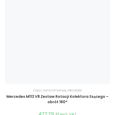
Części samochodowe
,
Mercedes
Mercedes M113 V8 Zestaw Rotacji Kolektora Ssącego –
obrót 180°
477,29
zł
excl. VAT