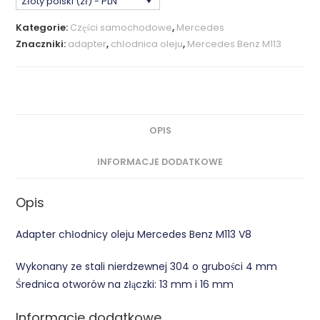
Złoty polski (zł) - PLN
Adapter
Chłodnicy
Kategorie:
Części samochodowe
,
Mercedes
Oleju
Znaczniki:
adapter
,
chłodnica oleju
,
Mercedes Benz M113
Stal
Nierdzewna
OPIS
INFORMACJE DODATKOWE
Opis
Adapter chłodnicy oleju Mercedes Benz M113 V8
Wykonany ze stali nierdzewnej 304 o grubości 4 mm
Średnica otworów na złączki: 13 mm i 16 mm
Informacje dodatkowe