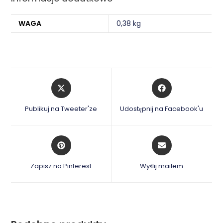
WAGA
0,38 kg
Opens
Opens
in
in
a
a
Publikuj na Tweeter'ze
Udostępnij na Facebook'u
new
new
window
window
Opens
Opens
in
in
a
a
Zapisz na Pinterest
Wyślij mailem
new
new
window
window