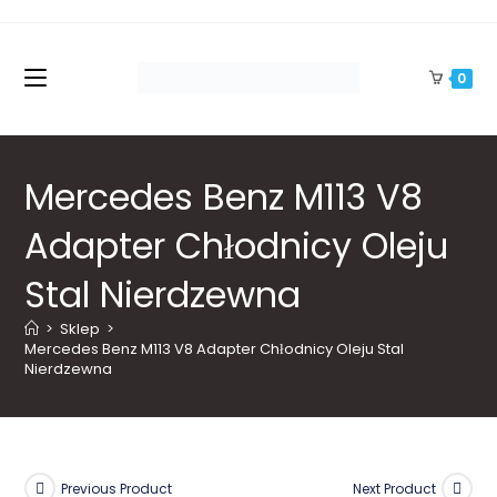
Skip
to
content
0
Mercedes Benz M113 V8
Adapter Chłodnicy Oleju
Stal Nierdzewna
>
Sklep
>
Mercedes Benz M113 V8 Adapter Chłodnicy Oleju Stal 
Nierdzewna
Previous Product
Next Product