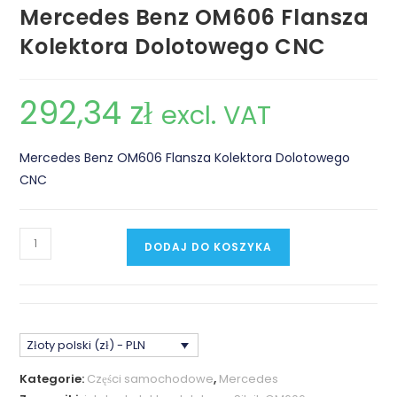
Mercedes Benz OM606 Flansza
Kolektora Dolotowego CNC
292,34
zł
excl. VAT
Mercedes Benz OM606 Flansza Kolektora Dolotowego
CNC
ilość
DODAJ DO KOSZYKA
Mercedes
Benz
OM606
Flansza
Złoty polski (zł) - PLN
Kolektora
Dolotowego
Kategorie:
Części samochodowe
,
Mercedes
CNC