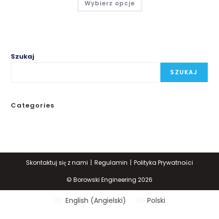
Wybierz opcje
51,59 zł
produkt
do
ma
55,89 zł
wiele
wariantów.
Opcje
można
wybrać
na
Szukaj
stronie
produktu
SZUKAJ
Categories
Skontaktuj się z nami
Regulamin
Polityka Prywatności
© Borowski Engineering 2026
English
(
Angielski
)
Polski