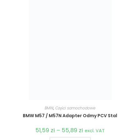
BMW
,
Części samochodowe
BMW M57 / M57N Adapter Odmy PCV Stal
51,59
zł
–
55,89
zł
Zakres
excl. VAT
cen:
od
Ten