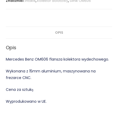
Znaczniki:
intake
,
kolektor dolotowy
,
Silnik OM606
OPIS
Opis
Mercedes Benz OM606 flansza kolektora wydechowego.
Wykonana z 15mm aluminium, maszynowana na
frezarce CNC.
Cena za sztukę.
Wyprodukowano w UE.