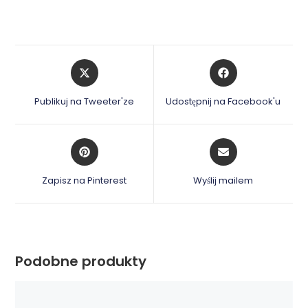
Opens
Opens
in
in
a
a
Publikuj na Tweeter'ze
Udostępnij na Facebook'u
new
new
window
window
Opens
Opens
in
in
a
a
Zapisz na Pinterest
Wyślij mailem
new
new
window
window
Podobne produkty