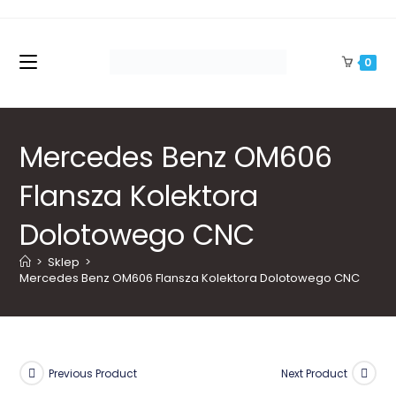
Skip
to
content
0
Mercedes Benz OM606
Flansza Kolektora
Dolotowego CNC
>
Sklep
>
Mercedes Benz OM606 Flansza Kolektora Dolotowego CNC
Previous Product
Next Product