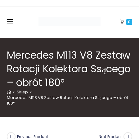
Skip
to
content
0
Mercedes M113 V8 Zestaw
Rotacji Kolektora Ssącego
– obrót 180°
>
Sklep
>
Mercedes M113 V8 Zestaw Rotacji Kolektora Ssącego – obrót 
180°
Previous Product
Next Product