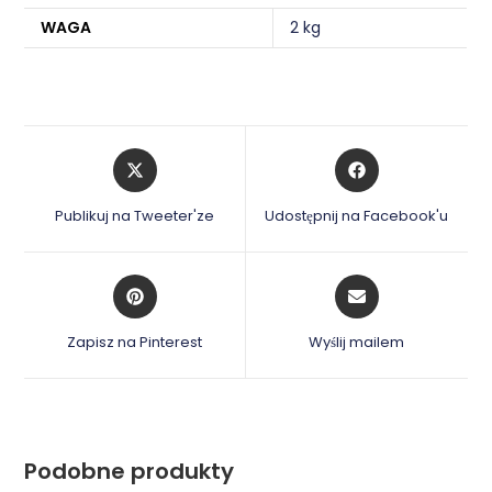
WAGA
2 kg
Opens
Opens
in
in
a
a
Publikuj na Tweeter'ze
Udostępnij na Facebook'u
new
new
window
window
Opens
Opens
in
in
a
a
Zapisz na Pinterest
Wyślij mailem
new
new
window
window
Podobne produkty