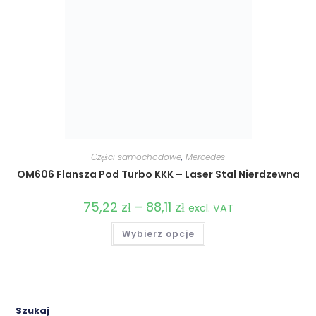
Części samochodowe
,
Mercedes
OM606 Flansza Pod Turbo KKK – Laser Stal Nierdzewna
75,22
zł
–
88,11
zł
Zakres
excl. VAT
cen:
od
Ten
Wybierz opcje
75,22 zł
produkt
do
ma
88,11 zł
wiele
wariantów.
Opcje
można
wybrać
na
Szukaj
stronie