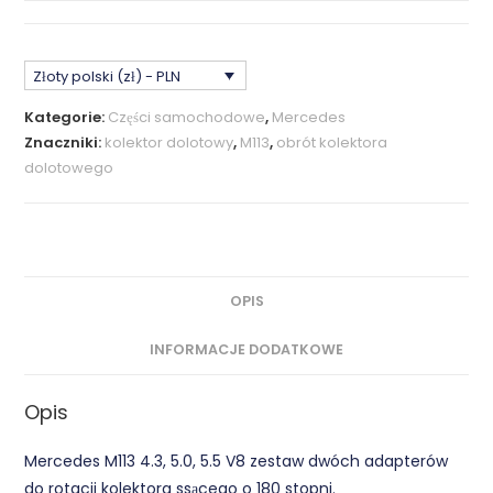
V8
Zestaw
Złoty polski (zł) - PLN
Rotacji
Kolektora
Kategorie:
Części samochodowe
,
Mercedes
Ssącego
Znaczniki:
kolektor dolotowy
,
M113
,
obrót kolektora
-
dolotowego
obrót
180°
OPIS
INFORMACJE DODATKOWE
Opis
Mercedes M113 4.3, 5.0, 5.5 V8 zestaw dwóch adapterów
do rotacji kolektora ssącego o 180 stopni.