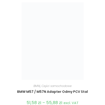
BMW
,
Części samochodowe
BMW M57 / M57N Adapter Odmy PCV Stal
51,58
zł
–
55,88
zł
Zakres
excl. VAT