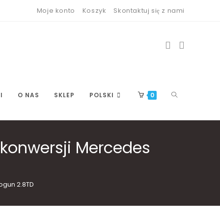
Moje konto
Koszyk
Skontaktuj się z nami
TOGGLE
I
O NAS
SKLEP
POLSKI
0
konwersji Mercedes
WEBSITE
ogun 2.8TD
SEARCH