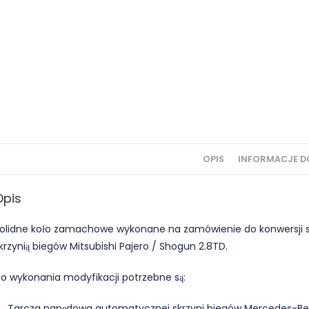
OPIS
INFORMACJE 
Opis
olidne koło zamachowe wykonane na zamówienie do konwersj
krzynią biegów Mitsubishi Pajero / Shogun 2.8TD.
o wykonania modyfikacji potrzebne są:
Tarcza napędowa automatycznej skrzyni biegów Mercedes-Be