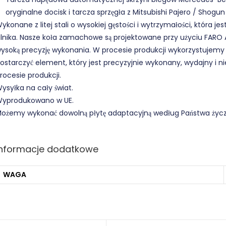
oryginalne docisk i tarcza sprzęgła z Mitsubishi Pajero / Shogun
ykonane z litej stali o wysokiej gęstości i wytrzymałości, która j
ilnika. Nasze koła zamachowe są projektowane przy użyciu FA
ysoką precyzję wykonania. W procesie produkcji wykorzystujemy 
ostarczyć element, który jest precyzyjnie wykonany, wydajny i
rocesie produkcji.
ysyłka na cały świat.
yprodukowano w UE.
ożemy wykonać dowolną płytę adaptacyjną według Państwa życze
Informacje dodatkowe
WAGA