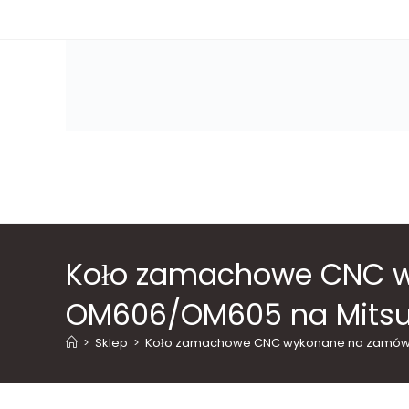
Skip
to
content
Koło zamachowe CNC w
OM606/OM605 na Mitsub
>
Sklep
>
Koło zamachowe CNC wykonane na zamówien