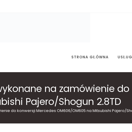
STRONA GŁÓWNA
USŁUG
ykonane na zamówienie do 
ishi Pajero/Shogun 2.8TD
ie do konwersji Mercedes OM606/OM605 na Mitsubishi Pajero/Sh