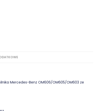
DODATKOWE
i silnika Mercedes-Benz OM606/OM605/OM603 ze
nz,