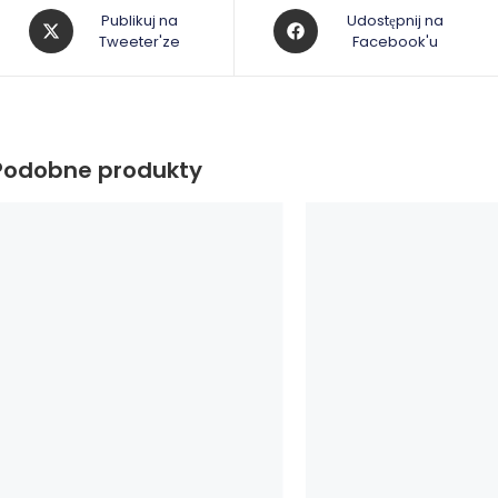
Opens
Opens
Publikuj na
Udostępnij na
in
Tweeter'ze
in
Facebook'u
a
a
new
new
window
window
Podobne produkty