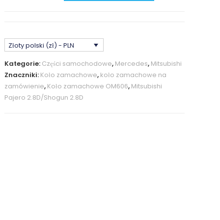
zamachowe
CNC
wykonane
Złoty polski (zł) - PLN
na
zamówienie
Kategorie:
Części samochodowe
,
Mercedes
,
Mitsubishi
do
Znaczniki:
Koło zamachowe
,
koło zamachowe na
konwersji
zamówienie
,
Koło zamachowe OM606
,
Mitsubishi
Mercedes
Pajero 2.8D/Shogun 2.8D
OM606/OM605
na
Mitsubishi
Pajero/Shogun
2.8TD