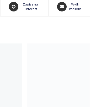
Opens
Opens
Zapisz na
Wyślij
in
Pinterest
in
mailem
a
a
new
new
window
window