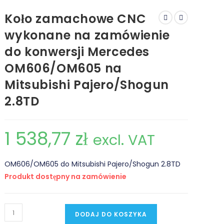
Koło zamachowe CNC
wykonane na zamówienie
do konwersji Mercedes
OM606/OM605 na
Mitsubishi Pajero/Shogun
2.8TD
1 538,77
zł
excl. VAT
OM606/OM605 do Mitsubishi Pajero/Shogun 2.8TD
Produkt dostępny na zamówienie
ilość
DODAJ DO KOSZYKA
Koło