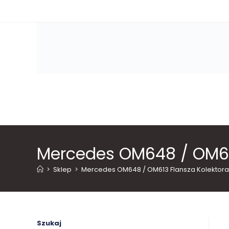
Skip
to
content
Mercedes OM648 / OM61
>
Sklep
>
Mercedes OM648 / OM613 Flansza Kolekto
Szukaj