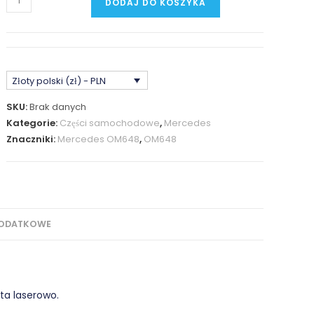
DODAJ DO KOSZYKA
Mercedes
OM648
/
OM613
Złoty polski (zł) - PLN
Flansza
Kolektora
SKU:
Brak danych
Wydechowego
Kategorie:
Części samochodowe
,
Mercedes
Znaczniki:
Mercedes OM648
,
OM648
DODATKOWE
ta laserowo.