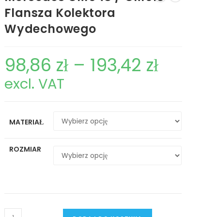
Flansza Kolektora
Wydechowego
98,86
zł
–
193,42
zł
Zakres
cen:
od
excl. VAT
98,86 zł
do
193,42 zł
MATERIAŁ
ROZMIAR
ilość