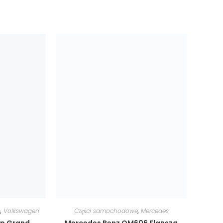
p
,
Volkswagen
Części samochodowe
,
Mercedes
ep Grand
Mercedes Benz OM606 Flansza