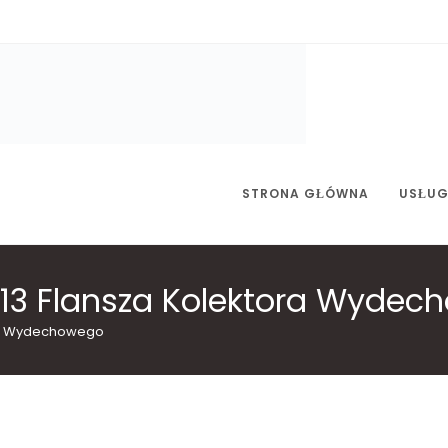
STRONA GŁÓWNA
USŁUG
3 Flansza Kolektora Wydec
ra Wydechowego