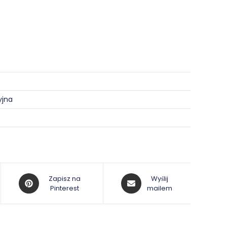
yjna
Opens
Opens
Zapisz na
Wyślij
in
Pinterest
in
mailem
a
a
new
new
window
window