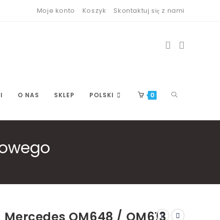
Moje konto
Koszyk
Skontaktuj się z nami
TOGGLE
I
O NAS
SKLEP
POLSKI
0
howego
WEBSITE
SEARCH
Mercedes OM648 / OM613