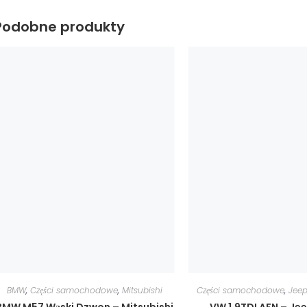
Podobne produkty
BMW
,
Części samochodowe
,
Mitsubishi
Części samochodowe
,
Jee
BMW M57 Wąski Dzwon – Mitsubishi
VW 1.9TDI AFN – Je