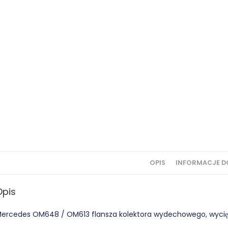
OPIS
INFORMACJE 
Opis
ercedes OM648 / OM613 flansza kolektora wydechowego, wycię