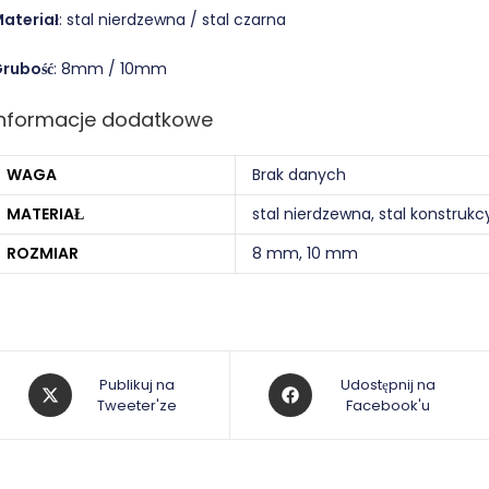
ateriał
: stal nierdzewna / stal czarna
rubość
: 8mm / 10mm
Informacje dodatkowe
WAGA
Brak danych
MATERIAŁ
stal nierdzewna, stal konstrukc
ROZMIAR
8 mm, 10 mm
Opens
Opens
Publikuj na
Udostępnij na
in
Tweeter'ze
in
Facebook'u
a
a
new
new
window
window