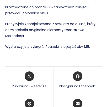
Przeznaczone do montażu w fabrycznym miejscu
przewodu chłodnicy oleju.
Precyzyjnie zaprojektowane z rowkiem na o-ring, który
odzwierciedla oryginalne elementy montażowe
Mercedesa.
Wystarczy je przykręcić. Potrzebne będą 2 śruby M6.
Opens
Opens
in
in
a
a
Publikuj na Tweeter'ze
Udostępnij na Facebook'u
new
new
window
window
Opens
Opens
in
in