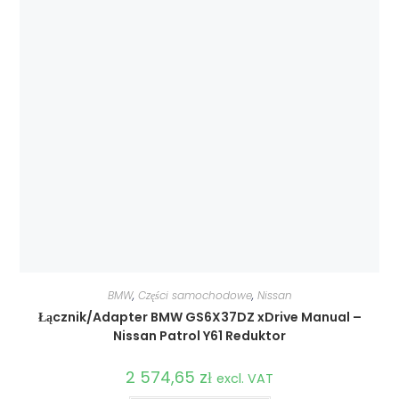
BMW
,
Części samochodowe
,
Nissan
Łącznik/Adapter BMW GS6X37DZ xDrive Manual –
Nissan Patrol Y61 Reduktor
2 574,65
zł
excl. VAT