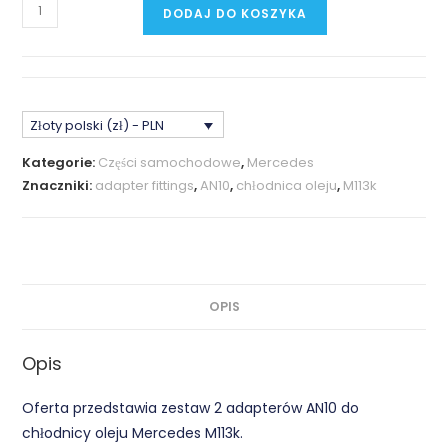
ilość
DODAJ DO KOSZYKA
AN10
Adaptery
do
Chłodnicy
Złoty polski (zł) - PLN
Oleju
Mercedes
Kategorie:
Części samochodowe
,
Mercedes
M113k
Znaczniki:
adapter fittings
,
AN10
,
chłodnica oleju
,
M113k
OPIS
Opis
Oferta przedstawia zestaw 2 adapterów AN10 do
chłodnicy oleju Mercedes M113k.