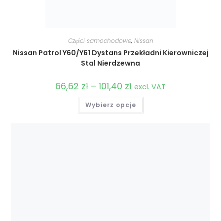
Części samochodowe
,
Nissan
Nissan Patrol Y60/Y61 Dystans Przekładni Kierowniczej
Stal Nierdzewna
66,62
zł
–
101,40
zł
Zakres
excl. VAT
cen:
od
Ten
Wybierz opcje
66,62 zł
produkt
do
ma
101,40 zł
wiele
wariantów.
Opcje
można
wybrać
na
stronie
produktu