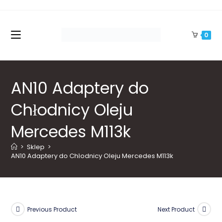
Skip
to
content
0
AN10 Adaptery do
Chłodnicy Oleju
Mercedes M113k
>
Sklep
>
AN10 Adaptery do Chłodnicy Oleju Mercedes M113k
Previous Product
Next Product