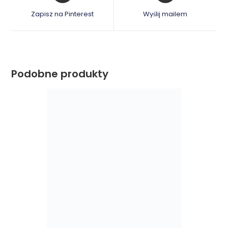
a
a
Zapisz na Pinterest
Wyślij mailem
new
new
window
window
Podobne produkty