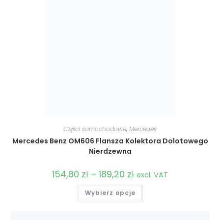
Części samochodowe
,
Mercedes
Mercedes Benz OM606 Flansza Kolektora Dolotowego
Nierdzewna
154,80
zł
–
189,20
zł
Zakres
excl. VAT
cen:
od
Ten
Wybierz opcje
154,80 zł
produkt
do
ma
189,20 zł
wiele
wariantów.