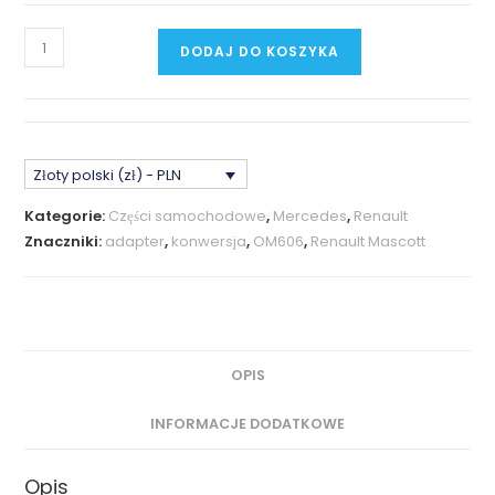
ilość
DODAJ DO KOSZYKA
OM606
-
Renault
Mascott
Złoty polski (zł) - PLN
(1999-
2006)
Kategorie:
Części samochodowe
,
Mercedes
,
Renault
Kryza/Adapter
Znaczniki:
adapter
,
konwersja
,
OM606
,
Renault Mascott
CNC
OPIS
INFORMACJE DODATKOWE
Opis