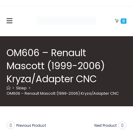
Skip
to
content
0
OM606 – Renault
Mascott (1999-2006)
Kryza/Adapter CNC
>
Sklep
>
OM606 – Renault Mascott (1999-2006) Kryza/Adapter CNC
Previous Product
Next Product