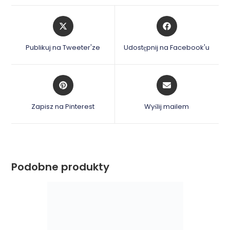
Opens
Opens
in
in
a
a
Publikuj na Tweeter'ze
Udostępnij na Facebook'u
new
new
window
window
Opens
Opens
in
in
a
a
Zapisz na Pinterest
Wyślij mailem
new
new
window
window
Podobne produkty